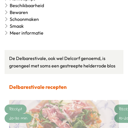
Beschikbaarheid
Bewaren
Schoonmaken
Smaak
Meer informatie
De Delbarestivale, ook wel Delcorf genoemd, is
groengeel met soms een gestreepte helderrode blos
Delbarestivale recepten
Recept
Rece
20-30 min
10-2