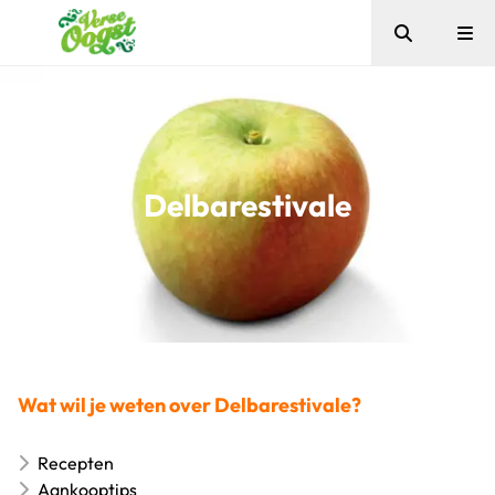
Zoeken
Me
Verse Oogst
Delbarestivale
Wat wil je weten over Delbarestivale?
Recepten
Aankooptips