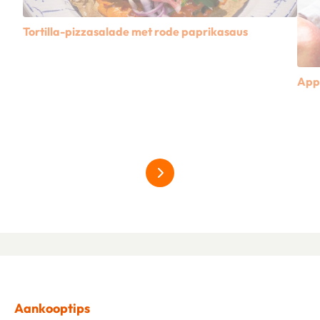
Tortilla-pizzasalade met rode paprikasaus
Lees meer over Tortilla-pizzasalade met rode paprikasaus
App
Lees
meer over hardfruit
Aankooptips