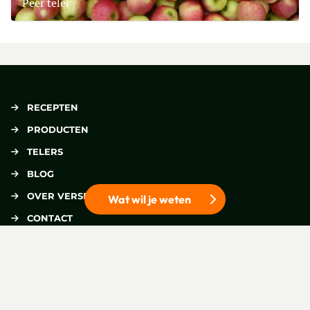
Peer teler
Lees meer over Fruitteeltbedrijf Huiskamp V.O.F.
RECEPTEN
PRODUCTEN
TELERS
BLOG
OVER VERSE OOGST
Wat wil je weten
CONTACT
DELEN
DUURZAAM
Deel op Facebook
Deel via e-mail
Deel op Pinterest
Deel op X
BIOLOGISCH TELEN
VOLG ONS