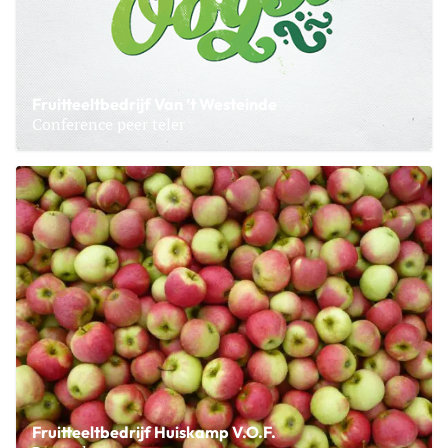
Fruitteeltbedrijf Van ’t Westeinde
Conference peer teler
Lees meer over Fruitteeltbedrijf Van ’t Westeinde
Fruitteeltbedrijf Huiskamp V.O.F.