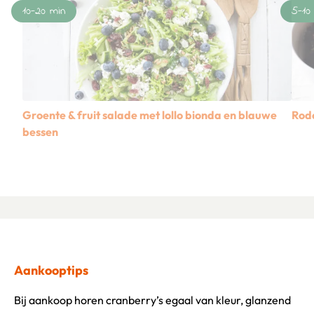
10-20 min
5-10
Groente & fruit salade met lollo bionda en blauwe
Rode
bessen
Lees
Lees meer over Groente & fruit salade met lollo bionda en
Aankooptips
Bij aankoop horen cranberry’s egaal van kleur, glanzend