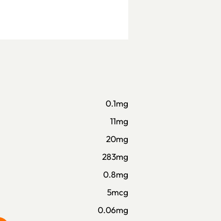
0.1mg
11mg
20mg
283mg
0.8mg
5mcg
0.06mg