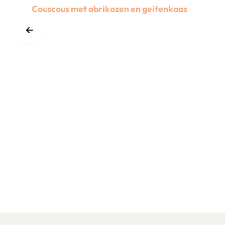
Couscous met abrikozen en geitenkaas
Lees meer over Couscous met abrikozen en geitenkaa