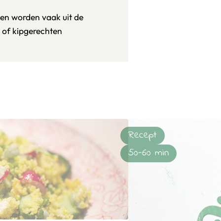
en worden vaak uit de
e of kipgerechten
Recept
50-60 min