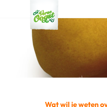
Verse Oogst
Een lekkere zoete smaak!
Wat wil je weten o