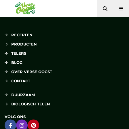
Zoeken
Me
Verse Oogst
RECEPTEN
PRODUCTEN
TELERS
BLOG
OVER VERSE OOGST
CONTACT
DUURZAAM
BIOLOGISCH TELEN
VOLG ONS
Ga naar Facebook
Ga naar Instagram
Ga naar Pinterest