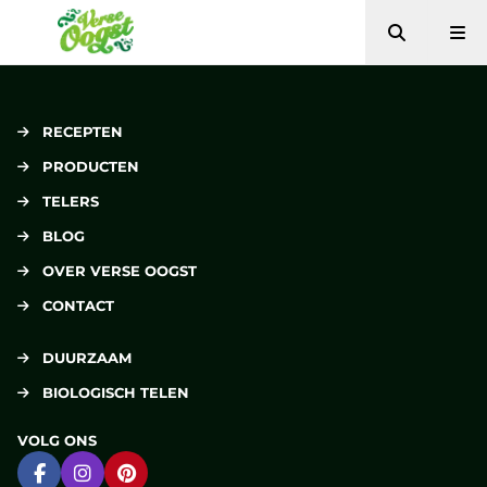
Zoeken
Me
Verse Oogst
RECEPTEN
PRODUCTEN
TELERS
BLOG
OVER VERSE OOGST
CONTACT
DUURZAAM
BIOLOGISCH TELEN
VOLG ONS
Ga naar Facebook
Ga naar Instagram
Ga naar Pinterest