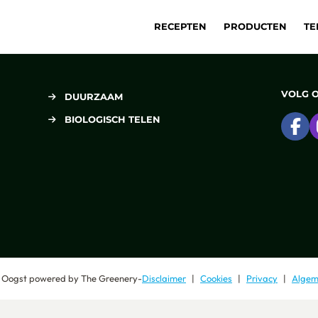
RECEPTEN
PRODUCTEN
TE
VOLG 
DUURZAAM
BIOLOGISCH TELEN
Ga
 Oogst
powered by
The Greenery
-
Disclaimer
Cookies
Privacy
Algem