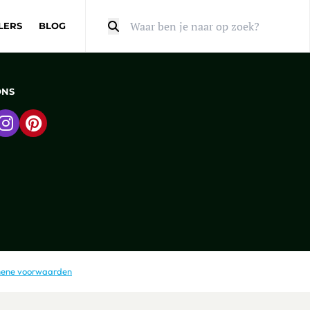
LERS
BLOG
Zoeken
ONS
 naar Facebook
Ga naar Instagram
Ga naar Pinterest
ene voorwaarden