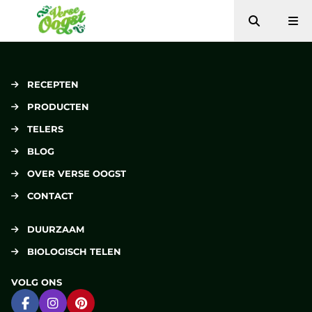
Zoeken
Me
Verse Oogst
RECEPTEN
PRODUCTEN
TELERS
BLOG
OVER VERSE OOGST
CONTACT
DUURZAAM
BIOLOGISCH TELEN
VOLG ONS
Ga naar Facebook
Ga naar Instagram
Ga naar Pinterest