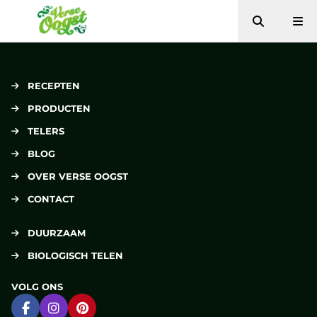
Zoeken
Me
Verse Oogst
RECEPTEN
PRODUCTEN
TELERS
BLOG
OVER VERSE OOGST
CONTACT
DUURZAAM
BIOLOGISCH TELEN
VOLG ONS
Ga naar Facebook
Ga naar Instagram
Ga naar Pinterest