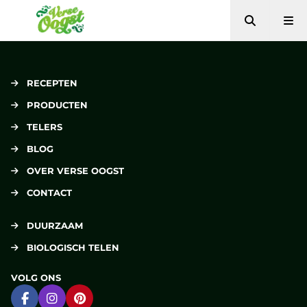
Zoeken
Me
Verse Oogst
RECEPTEN
PRODUCTEN
TELERS
BLOG
OVER VERSE OOGST
CONTACT
DUURZAAM
BIOLOGISCH TELEN
VOLG ONS
Ga naar Facebook
Ga naar Instagram
Ga naar Pinterest