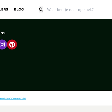
LERS
BLOG
Zoeken
ONS
 naar Facebook
Ga naar Instagram
Ga naar Pinterest
ene voorwaarden