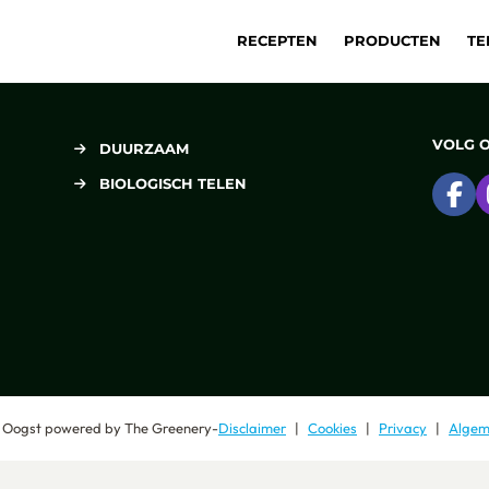
RECEPTEN
PRODUCTEN
TE
VOLG 
DUURZAAM
BIOLOGISCH TELEN
Ga
 Oogst
powered by
The Greenery
-
Disclaimer
Cookies
Privacy
Algem