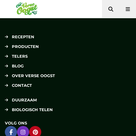
Zoeken
Me
Verse Oogst
RECEPTEN
PRODUCTEN
TELERS
BLOG
OVER VERSE OOGST
CONTACT
DUURZAAM
BIOLOGISCH TELEN
VOLG ONS
Ga naar Facebook
Ga naar Instagram
Ga naar Pinterest