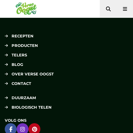
Zoeken
Me
Verse Oogst
RECEPTEN
PRODUCTEN
TELERS
BLOG
OVER VERSE OOGST
CONTACT
DUURZAAM
BIOLOGISCH TELEN
VOLG ONS
Ga naar Facebook
Ga naar Instagram
Ga naar Pinterest