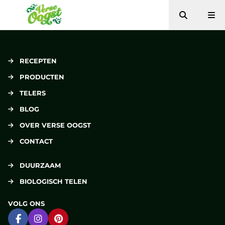
Zoeken
Me
Verse Oogst
RECEPTEN
PRODUCTEN
TELERS
BLOG
OVER VERSE OOGST
CONTACT
DUURZAAM
BIOLOGISCH TELEN
VOLG ONS
Ga naar Facebook
Ga naar Instagram
Ga naar Pinterest