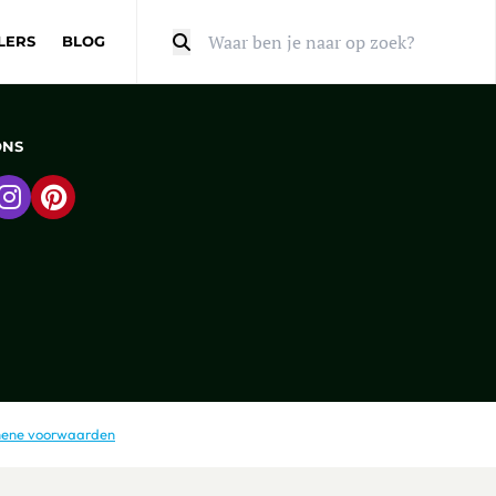
LERS
BLOG
Zoeken
ONS
 naar Facebook
Ga naar Instagram
Ga naar Pinterest
ene voorwaarden