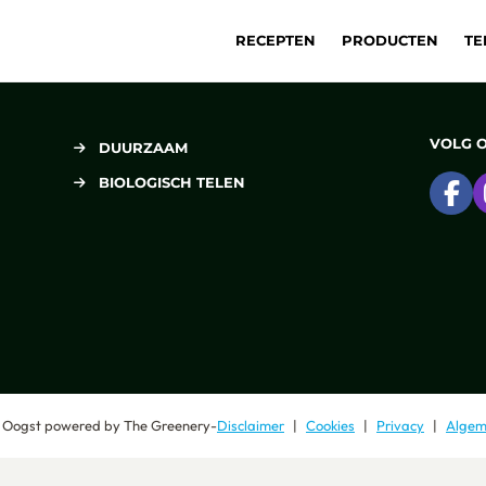
RECEPTEN
PRODUCTEN
TE
VOLG 
DUURZAAM
BIOLOGISCH TELEN
Ga
 Oogst
powered by
The Greenery
-
Disclaimer
Cookies
Privacy
Algem