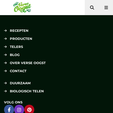
Zoeken
Me
Verse Oogst
RECEPTEN
PRODUCTEN
TELERS
BLOG
OVER VERSE OOGST
CONTACT
DUURZAAM
BIOLOGISCH TELEN
VOLG ONS
Ga naar Facebook
Ga naar Instagram
Ga naar Pinterest