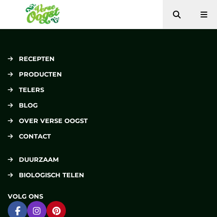
Zoeken
Me
Verse Oogst
RECEPTEN
PRODUCTEN
TELERS
BLOG
OVER VERSE OOGST
CONTACT
DUURZAAM
BIOLOGISCH TELEN
VOLG ONS
Ga naar Facebook
Ga naar Instagram
Ga naar Pinterest