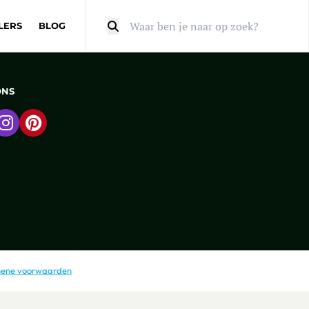
LERS
BLOG
Zoeken
ONS
 naar Facebook
Ga naar Instagram
Ga naar Pinterest
ene voorwaarden