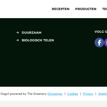
RECEPTEN
PRODUCTEN
TE
VOLG 
DUURZAAM
BIOLOGISCH TELEN
Ga
 Oogst
powered by
The Greenery
-
Disclaimer
Cookies
Privacy
Algem