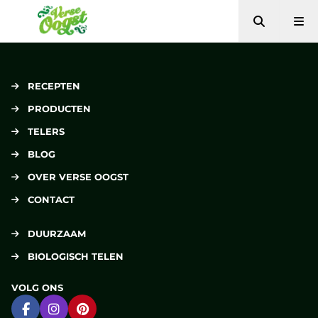
Zoeken
Me
Verse Oogst
RECEPTEN
PRODUCTEN
TELERS
BLOG
OVER VERSE OOGST
CONTACT
DUURZAAM
BIOLOGISCH TELEN
VOLG ONS
Ga naar Facebook
Ga naar Instagram
Ga naar Pinterest