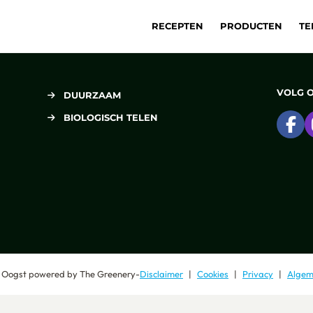
RECEPTEN
PRODUCTEN
TE
VOLG 
DUURZAAM
BIOLOGISCH TELEN
Ga
 Oogst
powered by
The Greenery
-
Disclaimer
Cookies
Privacy
Algem