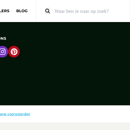
LERS
BLOG
Zoeken
ONS
 naar Facebook
Ga naar Instagram
Ga naar Pinterest
ene voorwaarden