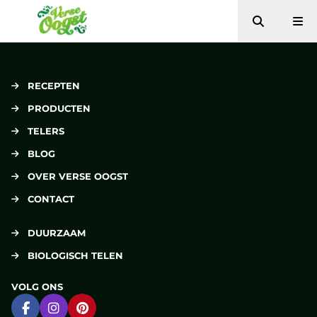
Zoeken
Me
Verse Oogst
RECEPTEN
PRODUCTEN
TELERS
BLOG
OVER VERSE OOGST
CONTACT
DUURZAAM
BIOLOGISCH TELEN
VOLG ONS
Ga naar Facebook
Ga naar Instagram
Ga naar Pinterest