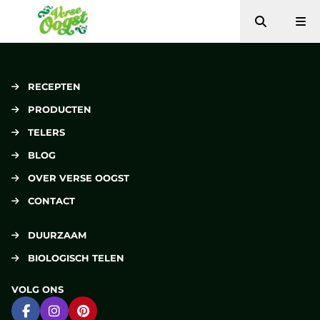
Zoeken
Me
Verse Oogst
RECEPTEN
PRODUCTEN
TELERS
BLOG
OVER VERSE OOGST
CONTACT
DUURZAAM
BIOLOGISCH TELEN
VOLG ONS
Ga naar Facebook
Ga naar Instagram
Ga naar Pinterest