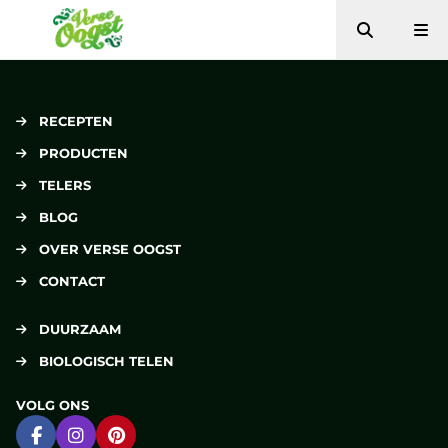
Zoeken
Me
Verse Oogst
RECEPTEN
PRODUCTEN
TELERS
BLOG
OVER VERSE OOGST
CONTACT
DUURZAAM
BIOLOGISCH TELEN
VOLG ONS
Ga naar Facebook
Ga naar Instagram
Ga naar Pinterest