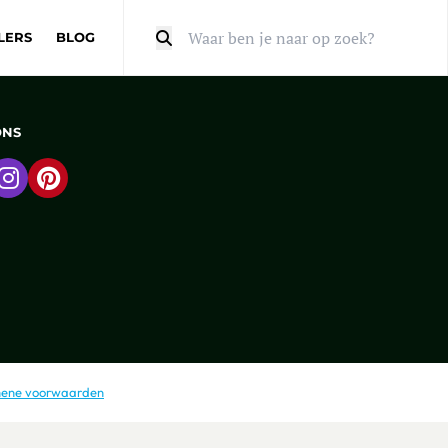
LERS
BLOG
Zoeken
ONS
 naar Facebook
Ga naar Instagram
Ga naar Pinterest
ene voorwaarden