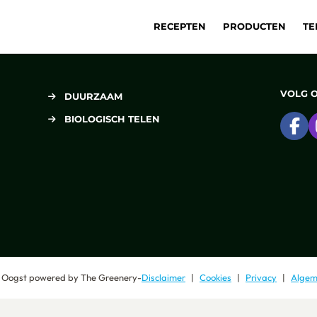
RECEPTEN
PRODUCTEN
TE
VOLG 
DUURZAAM
BIOLOGISCH TELEN
Ga
 Oogst
powered by
The Greenery
-
Disclaimer
Cookies
Privacy
Algem