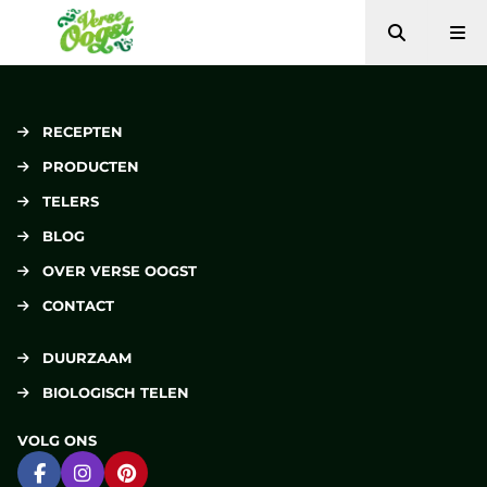
Zoeken
Me
Verse Oogst
RECEPTEN
PRODUCTEN
TELERS
BLOG
OVER VERSE OOGST
CONTACT
DUURZAAM
BIOLOGISCH TELEN
VOLG ONS
Ga naar Facebook
Ga naar Instagram
Ga naar Pinterest