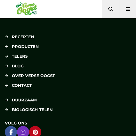
Zoeken
Me
Verse Oogst
RECEPTEN
PRODUCTEN
TELERS
BLOG
OVER VERSE OOGST
CONTACT
DUURZAAM
BIOLOGISCH TELEN
VOLG ONS
Ga naar Facebook
Ga naar Instagram
Ga naar Pinterest