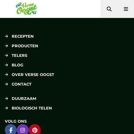
Zoeken
Me
Verse Oogst
RECEPTEN
PRODUCTEN
TELERS
BLOG
OVER VERSE OOGST
CONTACT
DUURZAAM
BIOLOGISCH TELEN
VOLG ONS
Ga naar Facebook
Ga naar Instagram
Ga naar Pinterest