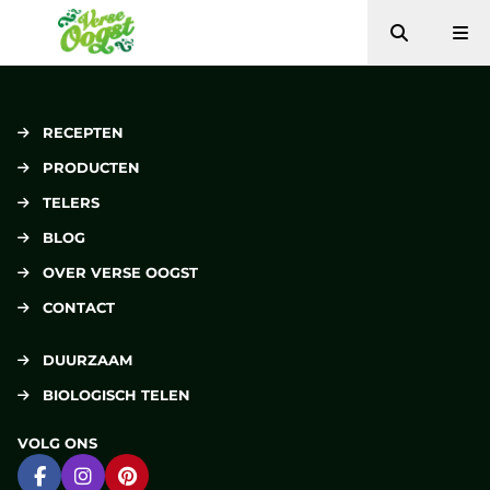
Zoeken
Me
Verse Oogst
RECEPTEN
PRODUCTEN
TELERS
BLOG
OVER VERSE OOGST
CONTACT
DUURZAAM
BIOLOGISCH TELEN
VOLG ONS
Ga naar Facebook
Ga naar Instagram
Ga naar Pinterest