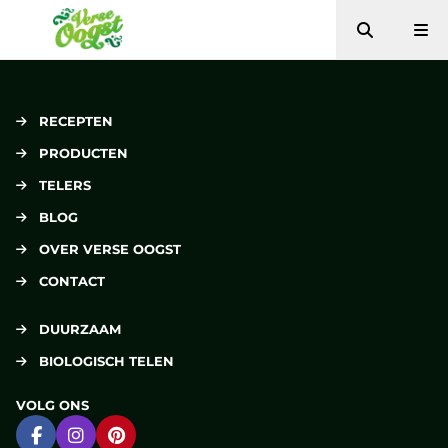
Zoeken
Me
Verse Oogst
RECEPTEN
PRODUCTEN
TELERS
BLOG
OVER VERSE OOGST
CONTACT
DUURZAAM
BIOLOGISCH TELEN
VOLG ONS
Ga naar Facebook
Ga naar Instagram
Ga naar Pinterest