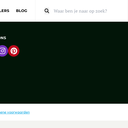
LERS
BLOG
Zoeken
ONS
 naar Facebook
Ga naar Instagram
Ga naar Pinterest
ene voorwaarden