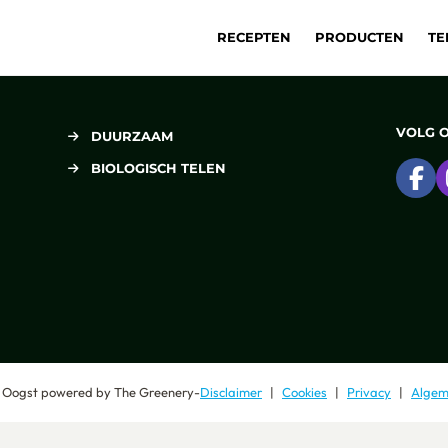
RECEPTEN
PRODUCTEN
TE
VOLG 
DUURZAAM
BIOLOGISCH TELEN
Ga
 Oogst
powered by
The Greenery
-
Disclaimer
Cookies
Privacy
Algem