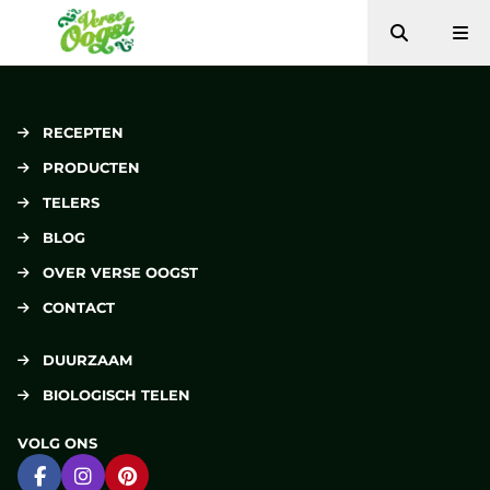
Zoeken
Me
Verse Oogst
RECEPTEN
PRODUCTEN
TELERS
BLOG
OVER VERSE OOGST
CONTACT
DUURZAAM
BIOLOGISCH TELEN
VOLG ONS
Ga naar Facebook
Ga naar Instagram
Ga naar Pinterest