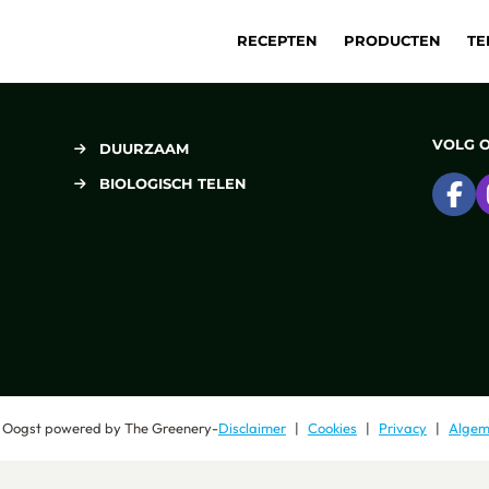
RECEPTEN
PRODUCTEN
TE
VOLG 
DUURZAAM
BIOLOGISCH TELEN
Ga
 Oogst
powered by
The Greenery
-
Disclaimer
Cookies
Privacy
Algem