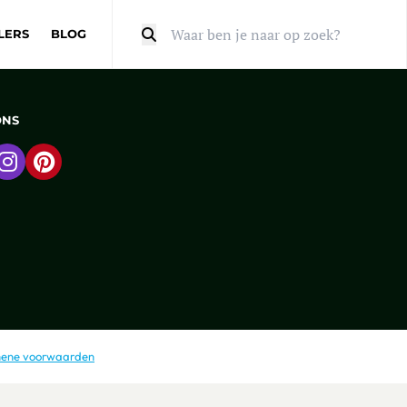
LERS
BLOG
Zoeken
ONS
 naar Facebook
Ga naar Instagram
Ga naar Pinterest
ene voorwaarden