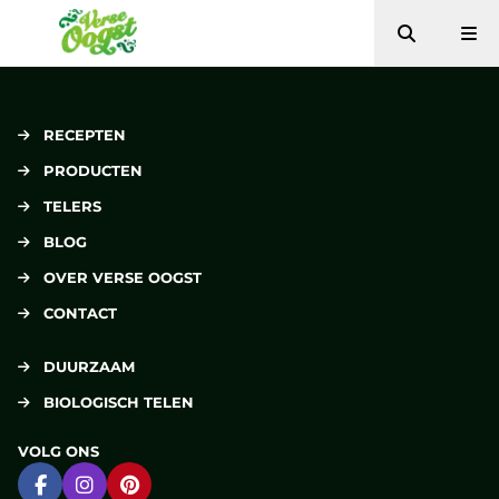
Zoeken
Me
Verse Oogst
RECEPTEN
PRODUCTEN
TELERS
BLOG
OVER VERSE OOGST
CONTACT
DUURZAAM
BIOLOGISCH TELEN
VOLG ONS
Ga naar Facebook
Ga naar Instagram
Ga naar Pinterest