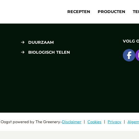
RECEPTEN
PRODUCTEN
TE
VOLG 
DUURZAAM
BIOLOGISCH TELEN
Ga
 Oogst
powered by
The Greenery
-
Disclaimer
Cookies
Privacy
Algem