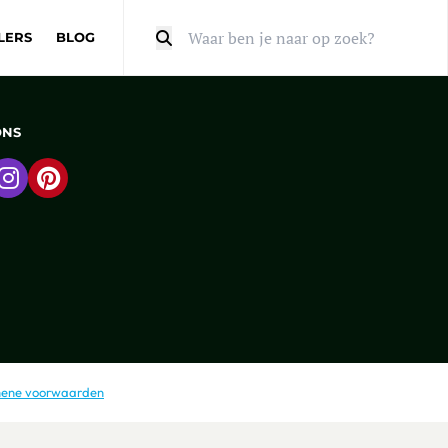
LERS
BLOG
Zoeken
ONS
 naar Facebook
Ga naar Instagram
Ga naar Pinterest
ene voorwaarden