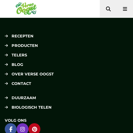
Zoeken
Me
Verse Oogst
RECEPTEN
PRODUCTEN
TELERS
BLOG
OVER VERSE OOGST
CONTACT
DUURZAAM
BIOLOGISCH TELEN
VOLG ONS
Ga naar Facebook
Ga naar Instagram
Ga naar Pinterest