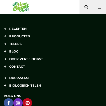
Zoeken
Me
Verse Oogst
RECEPTEN
PRODUCTEN
TELERS
BLOG
OVER VERSE OOGST
CONTACT
DUURZAAM
BIOLOGISCH TELEN
VOLG ONS
Ga naar Facebook
Ga naar Instagram
Ga naar Pinterest