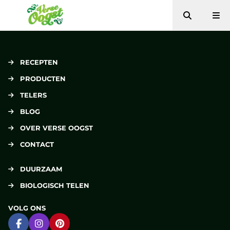
Zoeken
Me
Verse Oogst
RECEPTEN
PRODUCTEN
TELERS
BLOG
OVER VERSE OOGST
CONTACT
DUURZAAM
BIOLOGISCH TELEN
VOLG ONS
Ga naar Facebook
Ga naar Instagram
Ga naar Pinterest