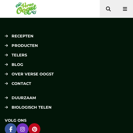
Zoeken
Me
Verse Oogst
RECEPTEN
PRODUCTEN
TELERS
BLOG
OVER VERSE OOGST
CONTACT
DUURZAAM
BIOLOGISCH TELEN
VOLG ONS
Ga naar Facebook
Ga naar Instagram
Ga naar Pinterest