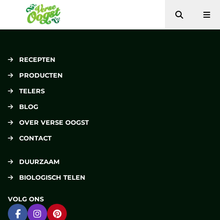
Zoeken
Me
Verse Oogst
RECEPTEN
PRODUCTEN
TELERS
BLOG
OVER VERSE OOGST
CONTACT
DUURZAAM
BIOLOGISCH TELEN
VOLG ONS
Ga naar Facebook
Ga naar Instagram
Ga naar Pinterest