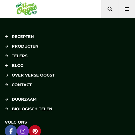
Zoeken
Me
Verse Oogst
RECEPTEN
PRODUCTEN
TELERS
BLOG
OVER VERSE OOGST
CONTACT
DUURZAAM
BIOLOGISCH TELEN
VOLG ONS
Ga naar Facebook
Ga naar Instagram
Ga naar Pinterest