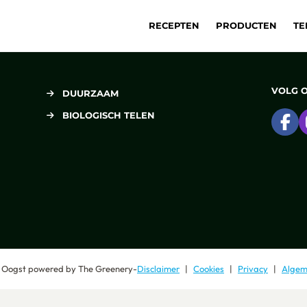
RECEPTEN
PRODUCTEN
TE
VOLG 
DUURZAAM
BIOLOGISCH TELEN
Ga
 Oogst
powered by
The Greenery
-
Disclaimer
Cookies
Privacy
Algem