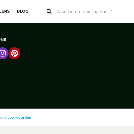
LERS
BLOG
Zoeken
ONS
 naar Facebook
Ga naar Instagram
Ga naar Pinterest
ene voorwaarden