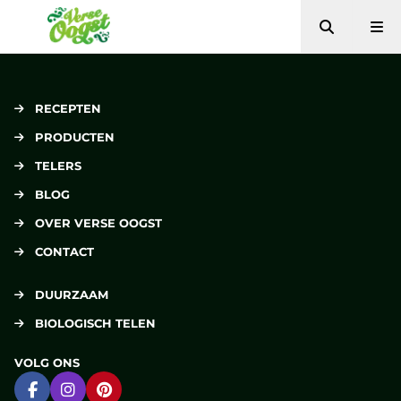
Zoeken
Me
Verse Oogst
RECEPTEN
PRODUCTEN
TELERS
BLOG
OVER VERSE OOGST
CONTACT
DUURZAAM
BIOLOGISCH TELEN
VOLG ONS
Ga naar Facebook
Ga naar Instagram
Ga naar Pinterest