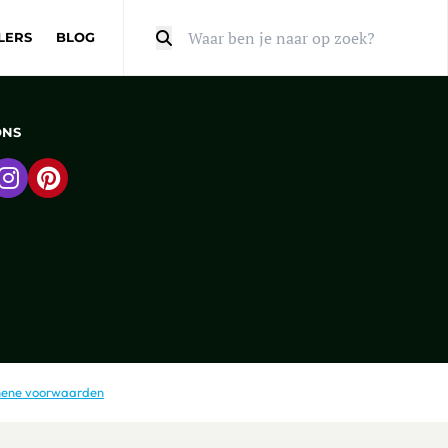
LERS
BLOG
Zoeken
ONS
 naar Facebook
Ga naar Instagram
Ga naar Pinterest
ene voorwaarden