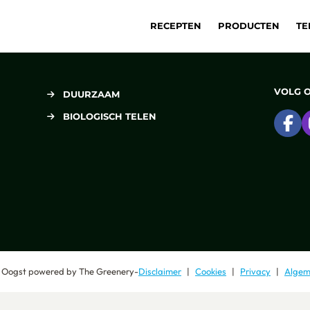
RECEPTEN
PRODUCTEN
TE
VOLG 
DUURZAAM
BIOLOGISCH TELEN
Ga
 Oogst
powered by
The Greenery
-
Disclaimer
Cookies
Privacy
Algem