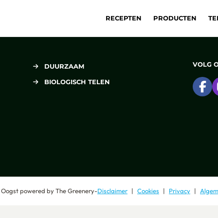
RECEPTEN
PRODUCTEN
TE
VOLG 
DUURZAAM
BIOLOGISCH TELEN
Ga
 Oogst
powered by
The Greenery
-
Disclaimer
Cookies
Privacy
Algem