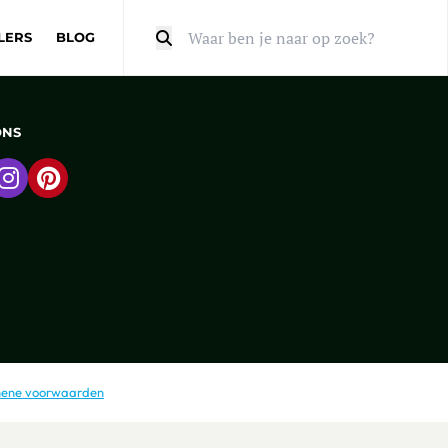
LERS
BLOG
Zoeken
ONS
 naar Facebook
Ga naar Instagram
Ga naar Pinterest
ene voorwaarden