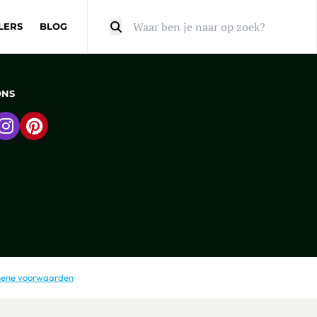
LERS
BLOG
Zoeken
ONS
 naar Facebook
Ga naar Instagram
Ga naar Pinterest
ene voorwaarden