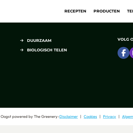
RECEPTEN
PRODUCTEN
TE
VOLG 
DUURZAAM
BIOLOGISCH TELEN
Ga
 Oogst
powered by
The Greenery
-
Disclaimer
Cookies
Privacy
Algem