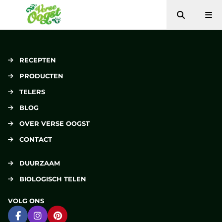
Zoeken
Me
Verse Oogst
RECEPTEN
PRODUCTEN
TELERS
BLOG
OVER VERSE OOGST
CONTACT
DUURZAAM
BIOLOGISCH TELEN
VOLG ONS
Ga naar Facebook
Ga naar Instagram
Ga naar Pinterest