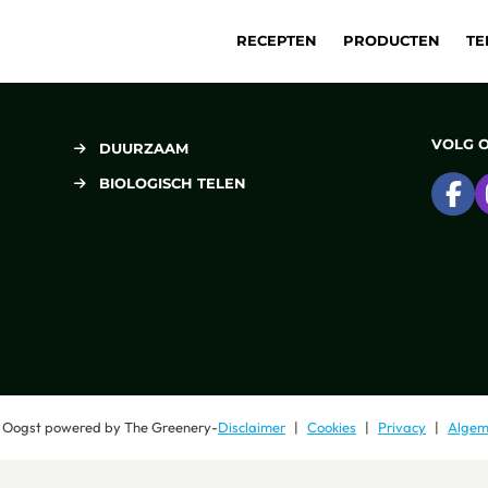
RECEPTEN
PRODUCTEN
TE
VOLG 
DUURZAAM
BIOLOGISCH TELEN
Ga
 Oogst
powered by
The Greenery
-
Disclaimer
Cookies
Privacy
Algem