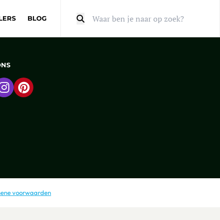
LERS
BLOG
Zoeken
ONS
 naar Facebook
Ga naar Instagram
Ga naar Pinterest
ene voorwaarden