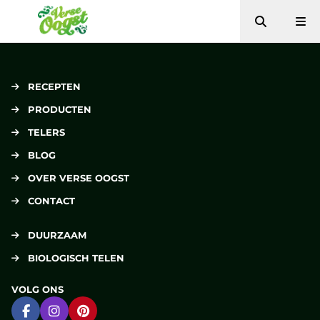
Zoeken
Me
Verse Oogst
RECEPTEN
PRODUCTEN
TELERS
BLOG
OVER VERSE OOGST
CONTACT
DUURZAAM
BIOLOGISCH TELEN
VOLG ONS
Ga naar Facebook
Ga naar Instagram
Ga naar Pinterest