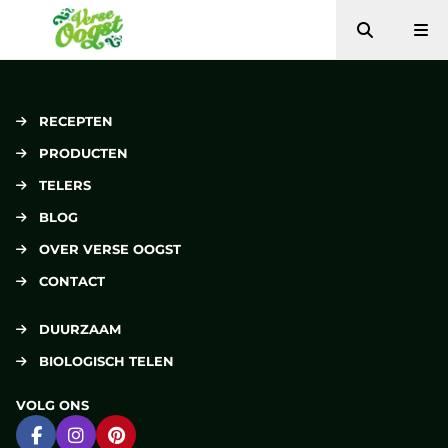
Zoeken
Me
Verse Oogst
RECEPTEN
PRODUCTEN
TELERS
BLOG
OVER VERSE OOGST
CONTACT
DUURZAAM
BIOLOGISCH TELEN
VOLG ONS
Ga naar Facebook
Ga naar Instagram
Ga naar Pinterest