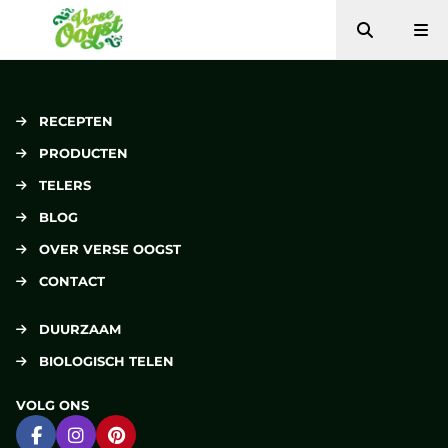
Zoeken
Me
Verse Oogst
RECEPTEN
PRODUCTEN
TELERS
BLOG
OVER VERSE OOGST
CONTACT
DUURZAAM
BIOLOGISCH TELEN
VOLG ONS
Ga naar Facebook
Ga naar Instagram
Ga naar Pinterest