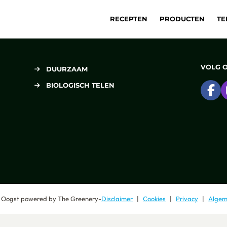
RECEPTEN
PRODUCTEN
TE
VOLG 
DUURZAAM
BIOLOGISCH TELEN
Ga
 Oogst
powered by
The Greenery
-
Disclaimer
Cookies
Privacy
Algem