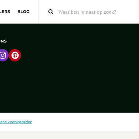
LERS
BLOG
Zoeken
ONS
 naar Facebook
Ga naar Instagram
Ga naar Pinterest
ene voorwaarden